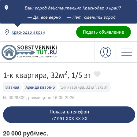
Ваш город действительно Краснодар и край?
c
— Да, все верно
— Нет, сменить город
Подать объявление
Краснодар и край
2
1-к квартира, 32м
, 1/5 эт
2
Главная
Аренда квартир
1-к квартира, 32 м
, 1/5 эт.
№ 3028300, размещено 16.05.2026
Показать телефон
+7 991 XXX-XX-XX
20 000 руб/мес.